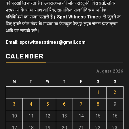
को प्रसारित करता है। उत्तराखण्ड की लोक संस्कृति, विरासतों, लोक
परंपराओ के साथ-साथ आर्थिक, सामाजिक राजनीतिक व धार्मिक
गतिविधियों का सजग प्रहरी है।
Spot Witness Times
से जुड़ने के
लिए हमारे फोन नंबर के माध्यम या फेसबुक पेज,यू-ट्यूब चैनल,इंस्टाग्राम
आदि पर सम्पर्क करे।
Email: spotwitnesstimes@gmail.com
CALENDER
August 2026
M
T
W
T
F
S
S
1
2
3
4
5
6
7
8
9
10
11
12
13
14
15
16
17
18
19
20
21
22
23