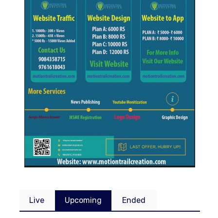
Live
Upcoming
Ended