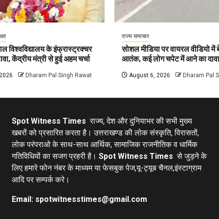
क्षा
राज्य समाचार
ल विश्वविद्यालय के इंफ्रास्ट्रक्चर
सोशल मीडिया पर वायरल वीडियो में बे
वा, केंद्रीय मंत्री से हुई अहम चर्चा
आतंक, कई लोग चपेट में आने का दाव
 2026
Dharam Pal Singh Rawat
August 6, 2026
Dharam Pal 
Spot Witness Times
राज्य, देश और दुनियाभर की सभी मुख्य
खबरों को प्रसारित करता है। उत्तराखण्ड की लोक संस्कृति, विरासतों,
लोक परंपराओ के साथ-साथ आर्थिक, सामाजिक राजनीतिक व धार्मिक
गतिविधियों का सजग प्रहरी है।
Spot Witness Times
से जुड़ने के
लिए हमारे फोन नंबर के माध्यम या फेसबुक पेज,यू-ट्यूब चैनल,इंस्टाग्राम
आदि पर सम्पर्क करे।
Email: spotwitnesstimes@gmail.com