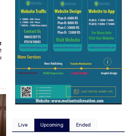
t
ो
स
Live
Upcoming
Ended