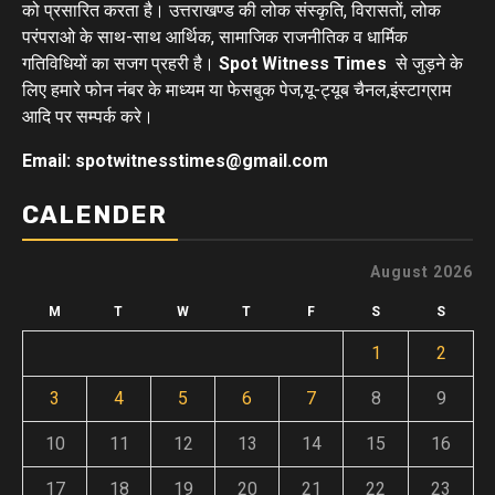
को प्रसारित करता है। उत्तराखण्ड की लोक संस्कृति, विरासतों, लोक
परंपराओ के साथ-साथ आर्थिक, सामाजिक राजनीतिक व धार्मिक
गतिविधियों का सजग प्रहरी है।
Spot Witness Times
से जुड़ने के
लिए हमारे फोन नंबर के माध्यम या फेसबुक पेज,यू-ट्यूब चैनल,इंस्टाग्राम
आदि पर सम्पर्क करे।
Email: spotwitnesstimes@gmail.com
CALENDER
August 2026
M
T
W
T
F
S
S
1
2
3
4
5
6
7
8
9
10
11
12
13
14
15
16
17
18
19
20
21
22
23