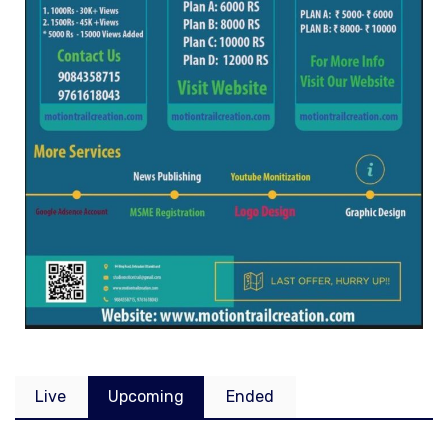
Live
Upcoming
Ended