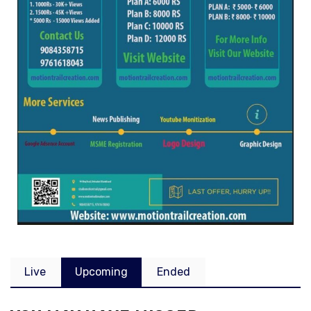
Live
Upcoming
Ended