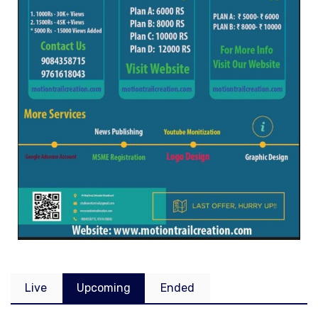
Live
Upcoming
Ended