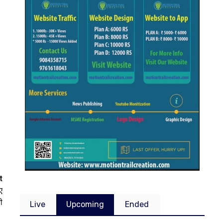
t
ए
ी
Live
Upcoming
Ended