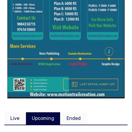
Live
Upcoming
Ended