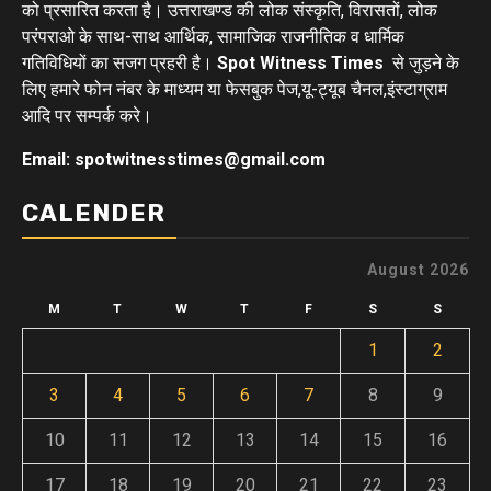
को प्रसारित करता है। उत्तराखण्ड की लोक संस्कृति, विरासतों, लोक
परंपराओ के साथ-साथ आर्थिक, सामाजिक राजनीतिक व धार्मिक
गतिविधियों का सजग प्रहरी है।
Spot Witness Times
से जुड़ने के
लिए हमारे फोन नंबर के माध्यम या फेसबुक पेज,यू-ट्यूब चैनल,इंस्टाग्राम
आदि पर सम्पर्क करे।
Email: spotwitnesstimes@gmail.com
CALENDER
August 2026
M
T
W
T
F
S
S
1
2
3
4
5
6
7
8
9
10
11
12
13
14
15
16
17
18
19
20
21
22
23