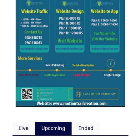
Live
Upcoming
Ended