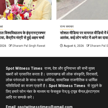
क्षा
राज्य समाचार
ल विश्वविद्यालय के इंफ्रास्ट्रक्चर
सोशल मीडिया पर वायरल वीडियो में बे
वा, केंद्रीय मंत्री से हुई अहम चर्चा
आतंक, कई लोग चपेट में आने का दाव
 2026
Dharam Pal Singh Rawat
August 6, 2026
Dharam Pal 
Spot Witness Times
राज्य, देश और दुनियाभर की सभी मुख्य
खबरों को प्रसारित करता है। उत्तराखण्ड की लोक संस्कृति, विरासतों,
लोक परंपराओ के साथ-साथ आर्थिक, सामाजिक राजनीतिक व धार्मिक
गतिविधियों का सजग प्रहरी है।
Spot Witness Times
से जुड़ने के
लिए हमारे फोन नंबर के माध्यम या फेसबुक पेज,यू-ट्यूब चैनल,इंस्टाग्राम
आदि पर सम्पर्क करे।
Email: spotwitnesstimes@gmail.com