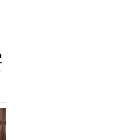
t
त
च