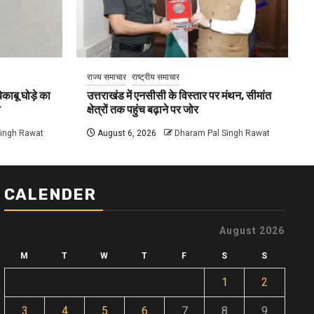
राज्य समाचार
राष्ट्रीय समाचार
काबू घोड़े का
उत्तराखंड में एनसीसी के विस्तार पर मंथन, सीमांत
ा
क्षेत्रों तक पहुंच बढ़ाने पर जोर
Singh Rawat
August 6, 2026
Dharam Pal Singh Rawat
CALENDER
August 2026
M
T
W
T
F
S
S
1
2
3
4
5
6
7
8
9