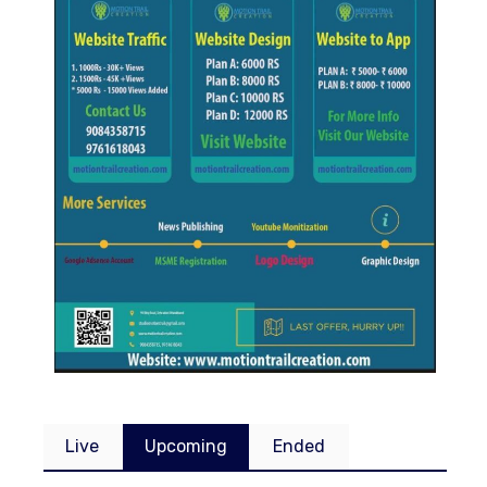
Live
Upcoming
Ended