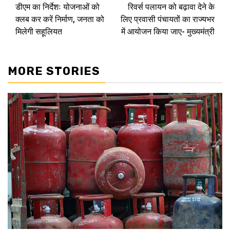
डीएम का निर्देशः योजनाओं को
रिवर्स पलायन को बढ़ावा देने के
navigation
क्लब कर करें निर्माण, जनता को
लिए प्रवासी पंचायतों का राज्यभर
मिलेगी सहूलियत
में आयोजन किया जाए- मुख्यमंत्री
MORE STORIES