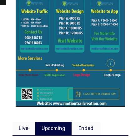
Live
Upcoming
Ended