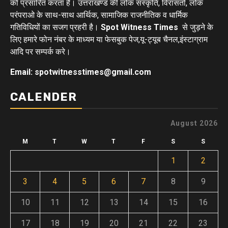
को प्रसारित करता है। उत्तराखण्ड की लोक संस्कृति, विरासतों, लोक
परंपराओ के साथ-साथ आर्थिक, सामाजिक राजनीतिक व धार्मिक
गतिविधियों का सजग प्रहरी है।
Spot Witness Times
से जुड़ने के
लिए हमारे फोन नंबर के माध्यम या फेसबुक पेज,यू-ट्यूब चैनल,इंस्टाग्राम
आदि पर सम्पर्क करे।
Email: spotwitnesstimes@gmail.com
CALENDER
August 2026
M
T
W
T
F
S
S
1
2
3
4
5
6
7
8
9
10
11
12
13
14
15
16
17
18
19
20
21
22
23