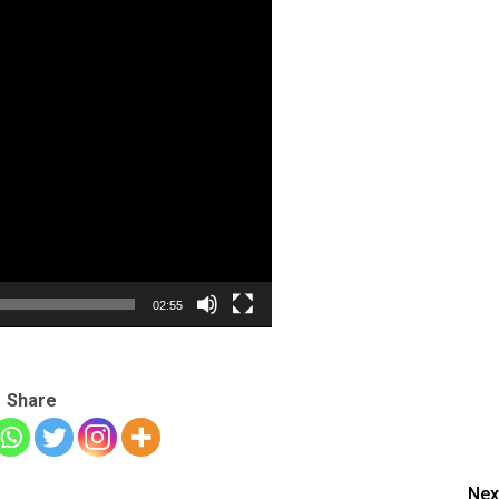
02:55
Share
Nex