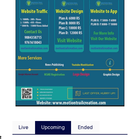
Live
Upcoming
Ended
t