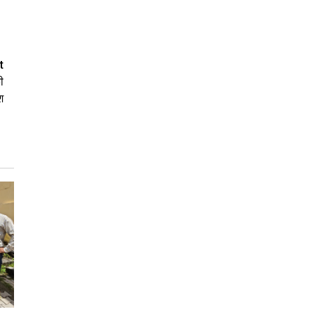
t
ी
श