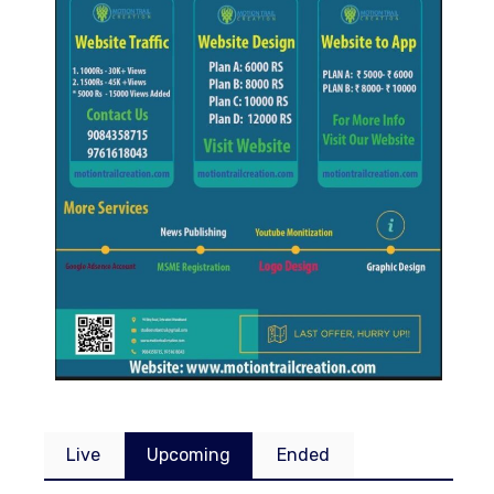
Live
Upcoming
Ended