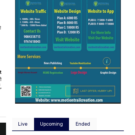
ो
t
ी
,
Live
Upcoming
Ended