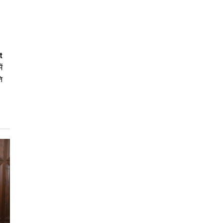
t
ं
ि