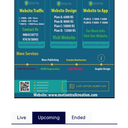
Live
Upcoming
Ended