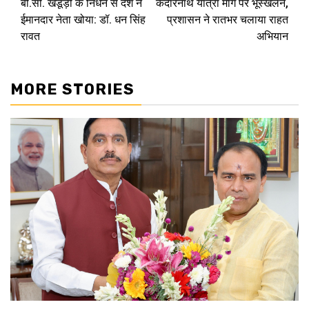
बी.सी. खंडूड़ी के निधन से देश ने
केदारनाथ यात्रा मार्ग पर भूस्खलन,
navigation
ईमानदार नेता खोया: डॉ. धन सिंह
प्रशासन ने रातभर चलाया राहत
रावत
अभियान
MORE STORIES