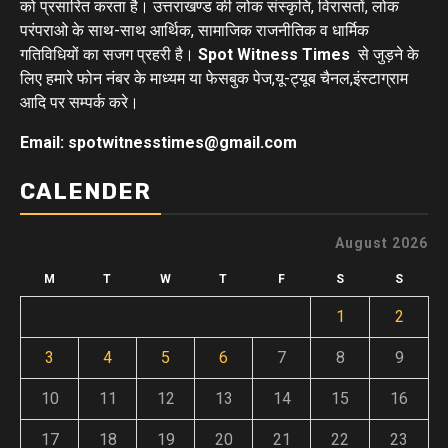
को प्रसारित करता है। उत्तराखण्ड की लोक संस्कृति, विरासतों, लोक
परंपराओ के साथ-साथ आर्थिक, सामाजिक राजनीतिक व धार्मिक
गतिविधियों का सजग प्रहरी है।
Spot Witness Times
से जुड़ने के
लिए हमारे फोन नंबर के माध्यम या फेसबुक पेज,यू-ट्यूब चैनल,इंस्टाग्राम
आदि पर सम्पर्क करे।
Email: spotwitnesstimes@gmail.com
CALENDER
August 2026
M
T
W
T
F
S
S
1
2
3
4
5
6
7
8
9
10
11
12
13
14
15
16
17
18
19
20
21
22
23