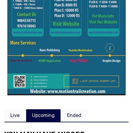
Live
Upcoming
Ended