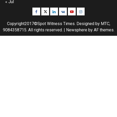
« Jul
Facebook
Twitter
Linkedin
VK
Youtube
Instagram
Copyright2017©Spot Witness Times. Designed by MTC,
9084358715. All rights reserved.
|
Newsphere
by AF themes.