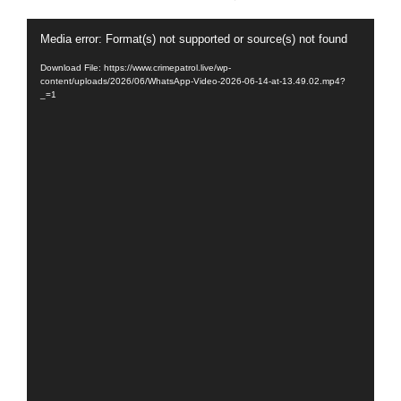
Video
Media error: Format(s) not supported or source(s) not found
Player
Download File: https://www.crimepatrol.live/wp-
content/uploads/2026/06/WhatsApp-Video-2026-06-14-at-13.49.02.mp4?
_=1