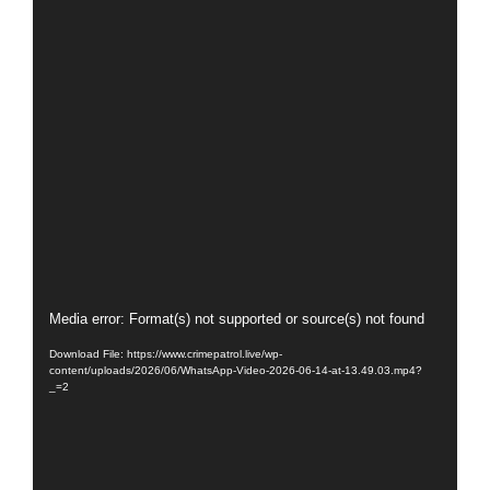
Video
Media error: Format(s) not supported or source(s) not found
Player
Download File: https://www.crimepatrol.live/wp-
content/uploads/2026/06/WhatsApp-Video-2026-06-14-at-13.49.03.mp4?
_=2