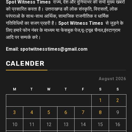
Spot Witness Times
राज्य, देश और दुनियाभर की सभी मुख्य खबरों
को प्रसारित करता है। उत्तराखण्ड की लोक संस्कृति, विरासतों, लोक
परंपराओ के साथ-साथ आर्थिक, सामाजिक राजनीतिक व धार्मिक
गतिविधियों का सजग प्रहरी है।
Spot Witness Times
से जुड़ने के
लिए हमारे फोन नंबर के माध्यम या फेसबुक पेज,यू-ट्यूब चैनल,इंस्टाग्राम
आदि पर सम्पर्क करे।
Email: spotwitnesstimes@gmail.com
CALENDER
August 2026
M
T
W
T
F
S
S
1
2
3
4
5
6
7
8
9
10
11
12
13
14
15
16