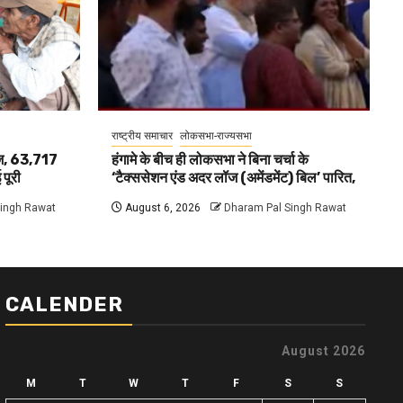
राष्ट्रीय समाचार
लोकसभा-राज्यसभा
ेज, 63,717
हंगामे के बीच ही लोकसभा ने बिना चर्चा के
 पूरी
‘टैक्ससेशन एंड अदर लॉज (अमेंडमेंट) बिल’ पारित,
Singh Rawat
August 6, 2026
Dharam Pal Singh Rawat
CALENDER
August 2026
M
T
W
T
F
S
S