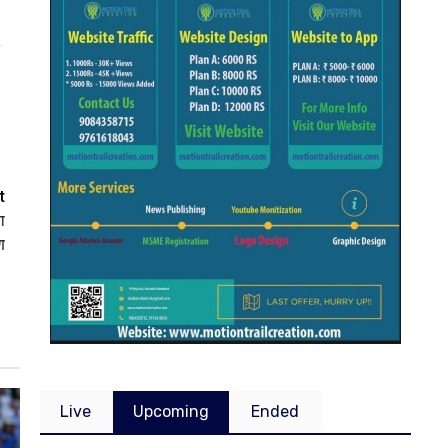
t
ा
ण
Live
Upcoming
Ended