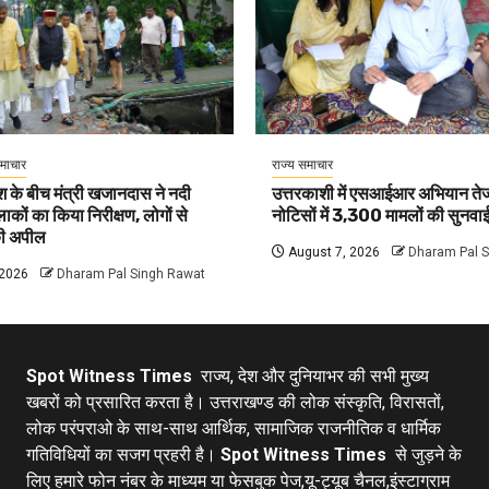
समाचार
राज्य समाचार
 के बीच मंत्री खजानदास ने नदी
उत्तरकाशी में एसआईआर अभियान त
ाकों का किया निरीक्षण, लोगों से
नोटिसों में 3,300 मामलों की सुनवाई
की अपील
August 7, 2026
Dharam Pal 
 2026
Dharam Pal Singh Rawat
Spot Witness Times
राज्य, देश और दुनियाभर की सभी मुख्य
खबरों को प्रसारित करता है। उत्तराखण्ड की लोक संस्कृति, विरासतों,
लोक परंपराओ के साथ-साथ आर्थिक, सामाजिक राजनीतिक व धार्मिक
गतिविधियों का सजग प्रहरी है।
Spot Witness Times
से जुड़ने के
लिए हमारे फोन नंबर के माध्यम या फेसबुक पेज,यू-ट्यूब चैनल,इंस्टाग्राम